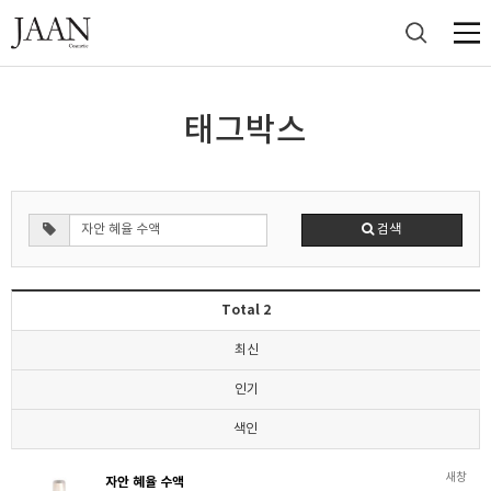
태그박스
검색
Total 2
최신
인기
색인
새창
자안 혜율 수액