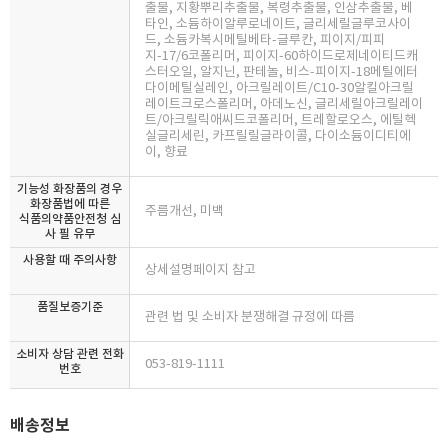
출물, 지황뿌리추출물, 복령추출물, 인삼추출물, 베
타인, 소듐하이알루로네이트, 글리세릴글루코사이
드, 소듐카복시메틸베타-글루칸, 피이지/피피
지-17/6코폴리머, 피이지-60하이드로제네이티드캐
스터오일, 알지닌, 판테놀, 비스-피이지-18메틸에터
다이메틸실레인, 아크릴레이트/C10-30알킬아크릴
레이트크로스폴리머, 아데노신, 글리세릴아크릴레이
트/아크릴릭애씨드코폴리머, 트레할로오스, 에틸헥
실글리세린, 카프릴릴글라이콜, 다이소듐이디티에
이, 향료
기능성 화장품의 경우
화장품법에 따른
주름개선, 미백
식품의약품안전청 심
사 필 유무
사용할 때 주의사항
상세설명페이지 참고
품질보증기준
관련 법 및 소비자 분쟁해결 규정에 따름
소비자 상담 관련 전화
053-819-1111
번호
배송정보