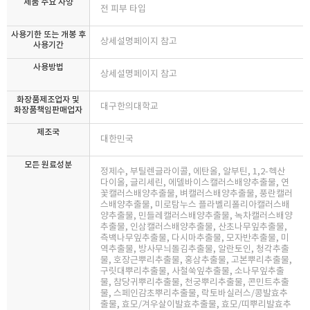
제품 주요 사양
전 피부 타입
사용기한 또는 개봉 후
상세설명페이지 참고
사용기간
사용방법
상세설명페이지 참고
화장품제조업자 및
대구한의대학교
화장품책임판매업자
제조국
대한민국
모든 원료성분
정제수, 부틸렌글라이콜, 에탄올, 알부틴, 1,2-헥산
다이올, 글리세린, 에델바이스캘러스배양추출물, 연
꽃캘러스배양추출물, 벼캘러스배양추출물, 풍란캘러
스배양추출물, 미로탐누스 플라벨리폴리아캘러스배
양추출물, 민들레캘러스배양추출물, 녹차캘러스배양
추출물, 인삼캘러스배양추출물, 산초나무잎추출물,
측백나무잎추출물, 다시마추출물, 모자반추출물, 미
역추출물, 방사무늬돌김추출물, 알란토인, 청각추출
물, 호장근뿌리추출물, 홍삼추출물, 고본뿌리추출물,
구릿대뿌리추출물, 사철쑥잎추출물, 소나무잎추출
물, 참당귀뿌리추출물, 천궁뿌리추출물, 콘민트추출
물, 스페인감초뿌리추출물, 락토바실러스/콩발효추
출물, 효모/겨우살이발효추출물, 효모/띠뿌리발효추